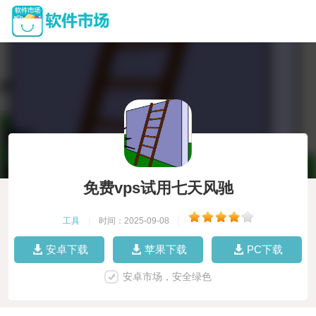
免费vps试用七天风驰
工具
|
时间：2025-09-08
|
安卓下载
苹果下载
PC下载
安卓市场，安全绿色