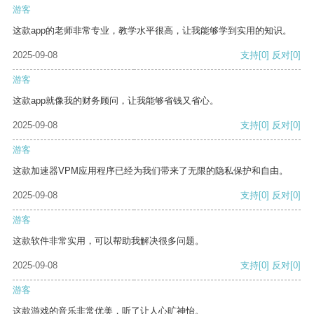
游客
这款app的老师非常专业，教学水平很高，让我能够学到实用的知识。
2025-09-08
支持
[0]
反对
[0]
游客
这款app就像我的财务顾问，让我能够省钱又省心。
2025-09-08
支持
[0]
反对
[0]
游客
这款加速器VPM应用程序已经为我们带来了无限的隐私保护和自由。
2025-09-08
支持
[0]
反对
[0]
游客
这款软件非常实用，可以帮助我解决很多问题。
2025-09-08
支持
[0]
反对
[0]
游客
这款游戏的音乐非常优美，听了让人心旷神怡。